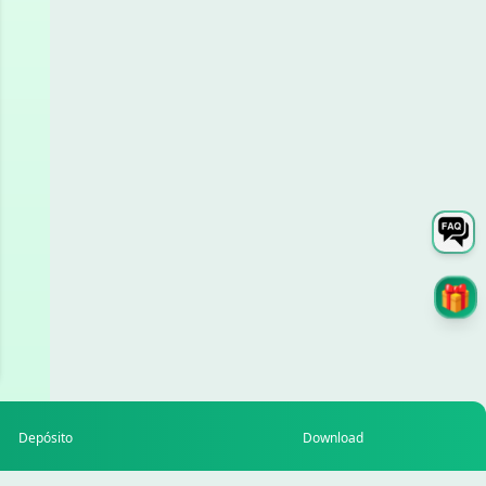
🎁
Depósito
Download