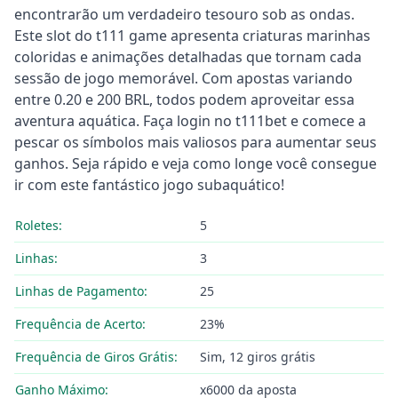
encontrarão um verdadeiro tesouro sob as ondas.
Este slot do t111 game apresenta criaturas marinhas
coloridas e animações detalhadas que tornam cada
sessão de jogo memorável. Com apostas variando
entre 0.20 e 200 BRL, todos podem aproveitar essa
aventura aquática. Faça login no t111bet e comece a
pescar os símbolos mais valiosos para aumentar seus
ganhos. Seja rápido e veja como longe você consegue
ir com este fantástico jogo subaquático!
Roletes:
5
Linhas:
3
Linhas de Pagamento:
25
Frequência de Acerto:
23%
Frequência de Giros Grátis:
Sim, 12 giros grátis
Ganho Máximo:
x6000 da aposta