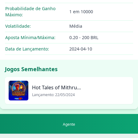
Probabilidade de Ganho
1 em 10000
Máximo:
Volatilidade:
Média
Aposta Mínima/Máxima:
0.20 - 200 BRL
Data de Lançamento:
2024-04-10
Jogos Semelhantes
Hot Tales of Mithrune Syn's Fortune
Lançamento: 22/05/2024
Agente