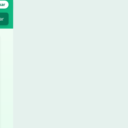
xar
ar