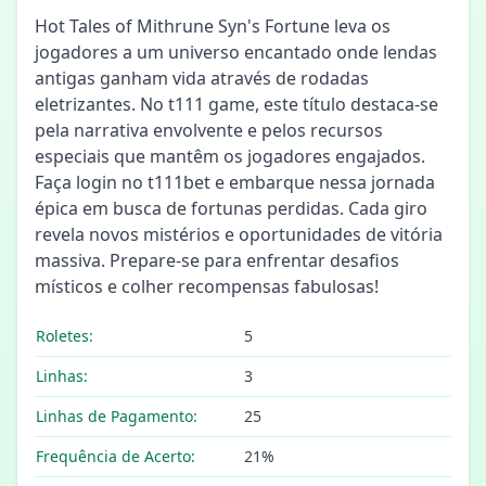
Hot Tales of Mithrune Syn's Fortune leva os
jogadores a um universo encantado onde lendas
antigas ganham vida através de rodadas
eletrizantes. No t111 game, este título destaca-se
pela narrativa envolvente e pelos recursos
especiais que mantêm os jogadores engajados.
Faça login no t111bet e embarque nessa jornada
épica em busca de fortunas perdidas. Cada giro
revela novos mistérios e oportunidades de vitória
massiva. Prepare-se para enfrentar desafios
místicos e colher recompensas fabulosas!
Roletes:
5
Linhas:
3
Linhas de Pagamento:
25
Frequência de Acerto:
21%