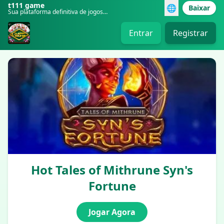
t111 game
🌐
Baixar
Sua plataforma definitiva de jogos e apostas online
Entrar
Registrar
Hot Tales of Mithrune Syn's
Fortune
Jogar Agora