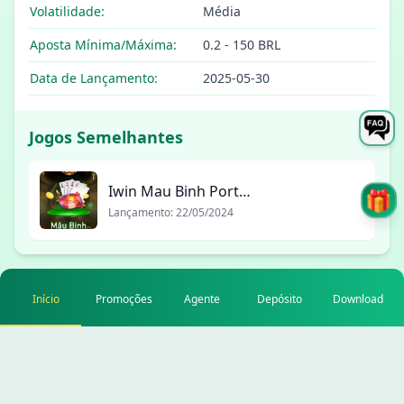
Volatilidade:
Média
Aposta Mínima/Máxima:
0.2 - 150 BRL
Data de Lançamento:
2025-05-30
Jogos Semelhantes
Iwin Mau Binh Portrait
🎁
Lançamento: 22/05/2024
Início
Promoções
Agente
Depósito
Download