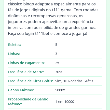
clássico bingo adaptada especialmente para os
fãs de jogos digitais no t111 game. Com rodadas
dinâmicas e recompensas generosas, os
jogadores podem aproveitar uma experiência
imersiva com possibilidade de grandes ganhos.
Faça seu login t111bet e comece a jogar já!
Roletes:
5
Linhas:
3
Linhas de Pagamento:
25
Frequência de Acerto:
30%
Frequência de Giros Grátis:
Sim, 10 Rodadas Grátis
Ganho Máximo:
5000x
Probabilidade de Ganho
1 em 10000
Máximo: