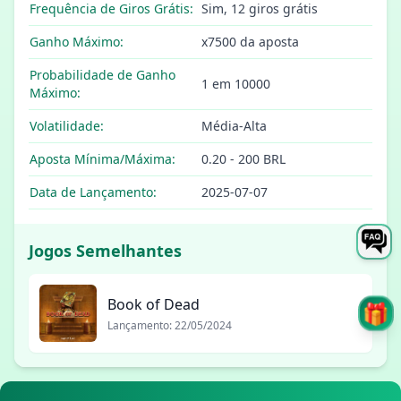
Frequência de Giros Grátis:
Sim, 12 giros grátis
Ganho Máximo:
x7500 da aposta
Probabilidade de Ganho
1 em 10000
Máximo:
Volatilidade:
Média-Alta
Aposta Mínima/Máxima:
0.20 - 200 BRL
Data de Lançamento:
2025-07-07
Jogos Semelhantes
Book of Dead
🎁
Lançamento: 22/05/2024