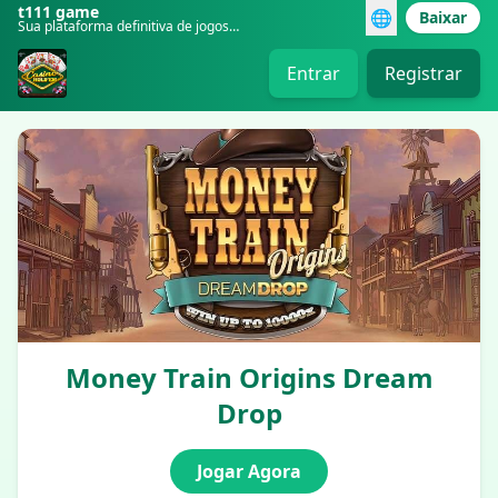
t111 game
🌐
Baixar
Sua plataforma definitiva de jogos e apostas online
Entrar
Registrar
Money Train Origins Dream
Drop
Jogar Agora