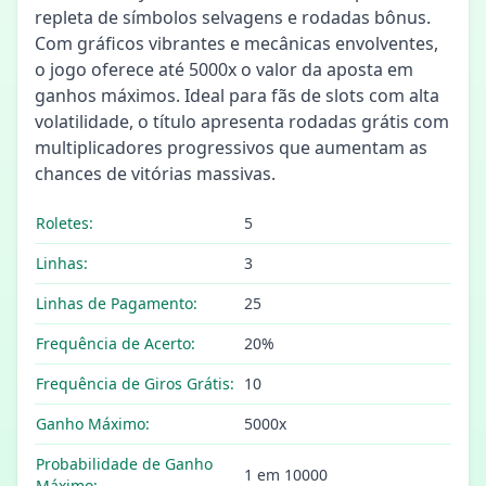
repleta de símbolos selvagens e rodadas bônus.
Com gráficos vibrantes e mecânicas envolventes,
o jogo oferece até 5000x o valor da aposta em
ganhos máximos. Ideal para fãs de slots com alta
volatilidade, o título apresenta rodadas grátis com
multiplicadores progressivos que aumentam as
chances de vitórias massivas.
Roletes:
5
Linhas:
3
Linhas de Pagamento:
25
Frequência de Acerto:
20%
Frequência de Giros Grátis:
10
Ganho Máximo:
5000x
Probabilidade de Ganho
1 em 10000
Máximo: