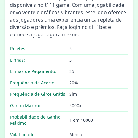
disponíveis no t111 game. Com uma jogabilidade
envolvente e gráficos vibrantes, este jogo oferece
aos jogadores uma experiência única repleta de
diversão e prêmios. Faça login no t111bet e
comece a jogar agora mesmo.
Roletes:
5
Linhas:
3
Linhas de Pagamento:
25
Frequência de Acerto:
20%
Frequência de Giros Grátis:
Sim
Ganho Máximo:
5000x
Probabilidade de Ganho
1 em 10000
Máximo:
Volatilidade:
Média