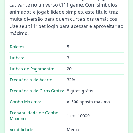
cativante no universo t111 game. Com símbolos
animados e jogabilidade simples, este título traz
muita diversão para quem curte slots temáticos.
Use seu t111bet login para acessar e aproveitar ao
máximo!
Roletes:
5
Linhas:
3
Linhas de Pagamento:
20
Frequência de Acerto:
32%
Frequência de Giros Grátis:
8 giros grátis
Ganho Máximo:
x1500 aposta máxima
Probabilidade de Ganho
1 em 10000
Máximo:
Volatilidade:
Média