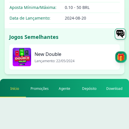
Aposta Mínima/Máxima:
0.10 - 50 BRL
Data de Lançamento:
2024-08-20
Jogos Semelhantes
New Double
🎁
Lançamento: 22/05/2024
Início
Promoções
Agente
Depósito
Download