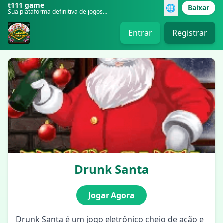
t111 game
🌐
Baixar
Sua plataforma definitiva de jogos e apostas online
Entrar
Registrar
Drunk Santa
Jogar Agora
Drunk Santa é um jogo eletrônico cheio de ação e