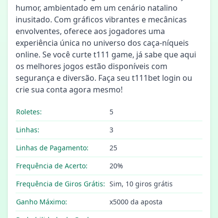
humor, ambientado em um cenário natalino
inusitado. Com gráficos vibrantes e mecânicas
envolventes, oferece aos jogadores uma
experiência única no universo dos caça-níqueis
online. Se você curte t111 game, já sabe que aqui
os melhores jogos estão disponíveis com
segurança e diversão. Faça seu t111bet login ou
crie sua conta agora mesmo!
Roletes:
5
Linhas:
3
Linhas de Pagamento:
25
Frequência de Acerto:
20%
Frequência de Giros Grátis:
Sim, 10 giros grátis
Ganho Máximo:
x5000 da aposta