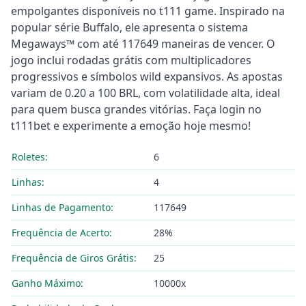
empolgantes disponíveis no t111 game. Inspirado na
popular série Buffalo, ele apresenta o sistema
Megaways™ com até 117649 maneiras de vencer. O
jogo inclui rodadas grátis com multiplicadores
progressivos e símbolos wild expansivos. As apostas
variam de 0.20 a 100 BRL, com volatilidade alta, ideal
para quem busca grandes vitórias. Faça login no
t111bet e experimente a emoção hoje mesmo!
Roletes:
6
Linhas:
4
Linhas de Pagamento:
117649
Frequência de Acerto:
28%
Frequência de Giros Grátis:
25
Ganho Máximo:
10000x