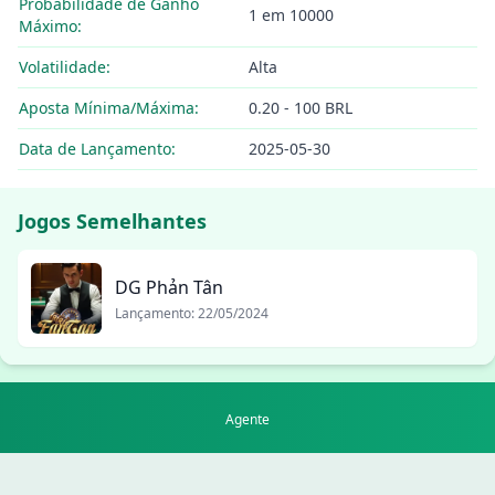
Probabilidade de Ganho
1 em 10000
Máximo:
Volatilidade:
Alta
Aposta Mínima/Máxima:
0.20 - 100 BRL
Data de Lançamento:
2025-05-30
Jogos Semelhantes
DG Phản Tân
Lançamento: 22/05/2024
Agente