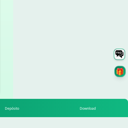
🎁
Depósito
Download