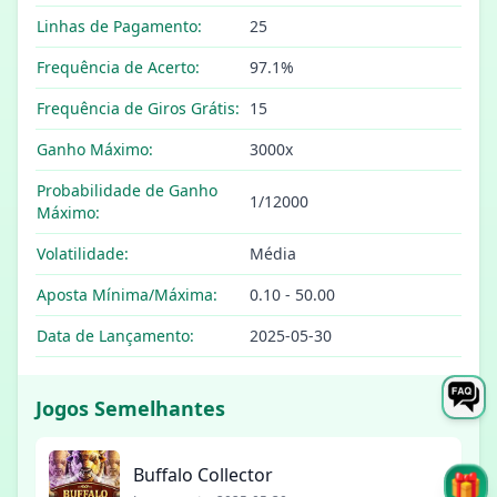
Linhas de Pagamento:
25
Frequência de Acerto:
97.1%
Frequência de Giros Grátis:
15
Ganho Máximo:
3000x
Probabilidade de Ganho
1/12000
Máximo:
Volatilidade:
Média
Aposta Mínima/Máxima:
0.10 - 50.00
Data de Lançamento:
2025-05-30
Jogos Semelhantes
Buffalo Collector
🎁