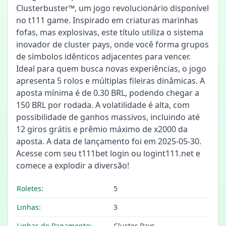
Clusterbuster™, um jogo revolucionário disponível
no t111 game. Inspirado em criaturas marinhas
fofas, mas explosivas, este título utiliza o sistema
inovador de cluster pays, onde você forma grupos
de símbolos idênticos adjacentes para vencer.
Ideal para quem busca novas experiências, o jogo
apresenta 5 rolos e múltiplas fileiras dinâmicas. A
aposta mínima é de 0.30 BRL, podendo chegar a
150 BRL por rodada. A volatilidade é alta, com
possibilidade de ganhos massivos, incluindo até
12 giros grátis e prêmio máximo de x2000 da
aposta. A data de lançamento foi em 2025-05-30.
Acesse com seu t111bet login ou logint111.net e
comece a explodir a diversão!
Roletes:
5
Linhas:
3
Linhas de Pagamento:
Cluster Pays