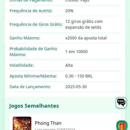
Frequência de Acerto:
20%
12 giros grátis com
Frequência de Giros Grátis:
expansão de wilds
Ganho Máximo:
x2000 da aposta total
Probabilidade de Ganho
1 em 10000
Máximo:
Volatilidade:
Alta
Aposta Mínima/Máxima:
0.30 - 150 BRL
Data de Lançamento:
2025-05-30
Jogos Semelhantes
Phong Than
🎁
Lançamento: 22/05/2024