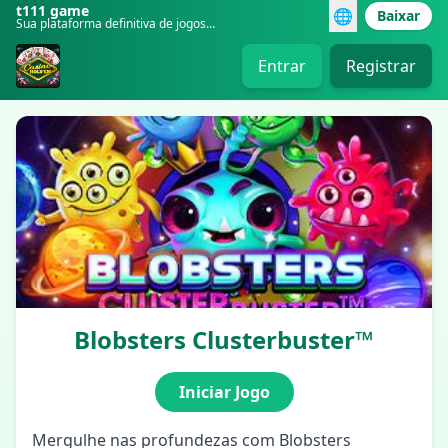
t111 game
🌐
Baixar
Sua plataforma definitiva de jogos e apostas online
Entrar
Registrar
Blobsters Clusterbuster™
Iniciar Jogo
Mergulhe nas profundezas com Blobsters