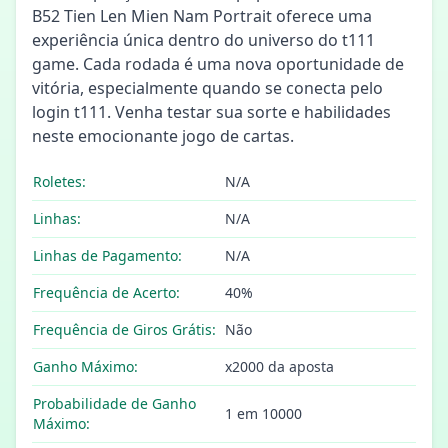
B52 Tien Len Mien Nam Portrait oferece uma
experiência única dentro do universo do t111
game. Cada rodada é uma nova oportunidade de
vitória, especialmente quando se conecta pelo
login t111. Venha testar sua sorte e habilidades
neste emocionante jogo de cartas.
Roletes:
N/A
Linhas:
N/A
Linhas de Pagamento:
N/A
Frequência de Acerto:
40%
Frequência de Giros Grátis:
Não
Ganho Máximo:
x2000 da aposta
Probabilidade de Ganho
1 em 10000
Máximo: